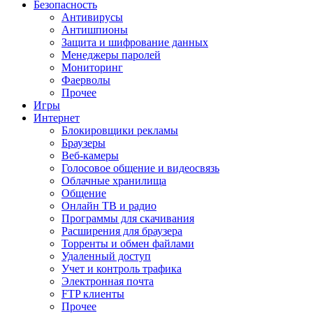
Безопасность
Антивирусы
Антишпионы
Защита и шифрование данных
Менеджеры паролей
Мониторинг
Фаерволы
Прочее
Игры
Интернет
Блокировщики рекламы
Браузеры
Веб-камеры
Голосовое общение и видеосвязь
Облачные хранилища
Общение
Онлайн ТВ и радио
Программы для скачивания
Расширения для браузера
Торренты и обмен файлами
Удаленный доступ
Учет и контроль трафика
Электронная почта
FTP клиенты
Прочее