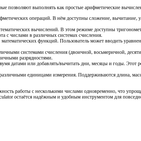
торые позволяют выполнять как простые арифметические вычисл
метических операций. В нём доступны сложение, вычитание, ум
тематических вычислений. В этом режиме доступны тригонометр
та с числами в различных системах счисления.
 математических функций. Пользователь может вводить уравнен
зличными системами счисления (двоичной, восьмеричной, десят
зличными разрядностями.
умя датами или добавлять/вычитать дни, месяцы и годы. Этот р
различными единицами измерения. Поддерживаются длина, масса, 
ность работы с несколькими числами одновременно, что упрощае
lculator остаётся надёжным и удобным инструментом для повсе