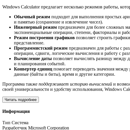
Windows Calculator предлагает несколько режимов работы, ко
Обычный режим
подходит для выполнения простых ариф
и памятью (сохранение и извлечение чисел).
Инженерный режим
предназначен для более сложных ма
экспоненциальные операции, степени, факториалы и рабо
Режим построения графиков
позволяет строить графики
представление.
Программистский режим
предназначен для работы с ра
операции, сдвиги, логические вычисления и работу с ра
Вычисление даты
позволяет вычислять разницу между дв
и планирования событий.
Конвертер единиц
помогает переводить значения между 
данные (байты и биты), время и другие категории.
Программа также
поддерживает историю вычислений
и возмож
своей универсальности и удобству использования, Windows Ca
Читать подробнее
Информация
Тип
Система
Разработчик
Microsoft Corporation