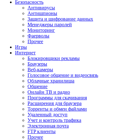
Безопасность
Антивирусы
Антишпионы
Защита и шифрование данных
Менеджеры паролей
Мониторинг
Фаерволы
Прочее
Игры
Интернет
Блокировщики рекламы
Браузеры
Веб-камеры
Голосовое общение и видеосвязь
Облачные хранилища
Общение
Онлайн ТВ и радио
Программы для скачивания
Расширения для браузера
Торренты и обмен файлами
Удаленный доступ
Учет и контроль трафика
Электронная почта
FTP клиенты
Прочее