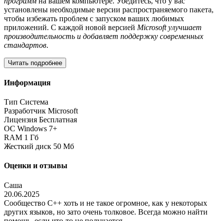
программ
на вашем компьютере. Убедитесь, что у вас
установлены необходимые версии распространяемого пакета,
чтобы избежать проблем с запуском ваших любимых
приложений. С каждой новой версией
Microsoft улучшает
производительность и добавляет поддержку современных
стандартов
.
Читать подробнее
Информация
Тип
Система
Разработчик
Microsoft
Лицензия
Бесплатная
ОС
Windows 7+
RAM
1 Гб
Жесткий диск
50 Мб
Оценки и отзывы
Саша
20.06.2025
Сообщество C++ хоть и не такое огромное, как у некоторых
других языков, но зато очень толковое. Всегда можно найти
помощь, если что-то не получается.