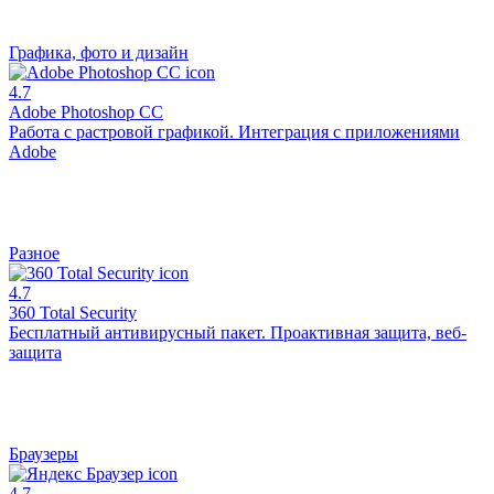
Графика, фото и дизайн
4.7
Adobe Photoshop CC
Работа с растровой графикой. Интеграция с приложениями
Adobe
Разное
4.7
360 Total Security
Бесплатный антивирусный пакет. Проактивная защита, веб-
защита
Браузеры
4.7