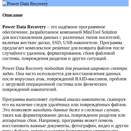
Описание
Power Data Recovery
– это надëжное программное
обеспечение, разработанное компанией MiniTool Solution
для восстановления данных с различных типов носителей,
включая жесткие диски, SSD, USB-накопители. Программа
предлагает комплексное решение для возврата файлов после
случайного удаления, форматирования, сбоев файловой
системы, повреждения разделов и других ситуаций.
Power Data Recovery
подходит для решения широкого спектра
задач
. Она часто используется для восстановления данных
после вирусных атак, повреждений RAID-массивов, проблем
с загрузкой операционной системы или физических
повреждений накопителей.
Программа выполняет
глубокий анализ накопителя
, сканируя
его на наличие следов удалëнных или повреждëнных файлов.
Это
позволяет находить данные даже в сложных случаях
,
таких как форматирование диска, повреждение разделов или
аппаратные сбои. Например, программа может помочь
восстановить важные документы, фотографии, видео и другие
типы файлов, которые кажутся безвозвратно утерянными.