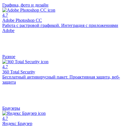
Графика, фото и дизайн
4.7
Adobe Photoshop CC
Работа с растровой графикой. Интеграция с приложениями
Adobe
Разное
4.7
360 Total Security
Бесплатный антивирусный пакет. Проактивная защита, веб-
защита
Браузеры
4.7
Яндекс Браузер