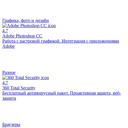
Графика, фото и дизайн
4.7
Adobe Photoshop CC
Работа с растровой графикой. Интеграция с приложениями
Adobe
Разное
4.7
360 Total Security
Бесплатный антивирусный пакет. Проактивная защита, веб-
защита
Браузеры