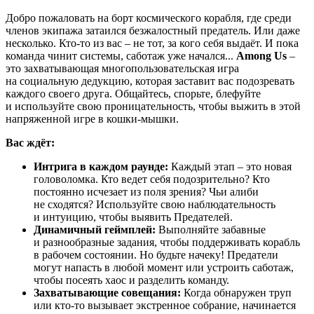
Добро пожаловать на борт космического корабля, где среди
членов экипажа затаился безжалостный предатель. Или даже
несколько. Кто-то из вас – не тот, за кого себя выдаёт. И пока
команда чинит системы, саботаж уже начался...
Among Us
–
это захватывающая многопользовательская игра
на социальную дедукцию, которая заставит вас подозревать
каждого своего друга. Общайтесь, спорьте, блефуйте
и используйте свою проницательность, чтобы выжить в этой
напряженной игре в кошки-мышки.
Вас ждёт:
Интрига в каждом раунде:
Каждый этап – это новая
головоломка. Кто ведет себя подозрительно? Кто
постоянно исчезает из поля зрения? Чьи алиби
не сходятся? Используйте свою наблюдательность
и интуицию, чтобы выявить Предателей.
Динамичный геймплей:
Выполняйте забавные
и разнообразные задания, чтобы поддерживать корабль
в рабочем состоянии. Но будьте начеку! Предатели
могут напасть в любой момент или устроить саботаж,
чтобы посеять хаос и разделить команду.
Захватывающие совещания:
Когда обнаружен труп
или кто-то вызывает экстренное собрание, начинается