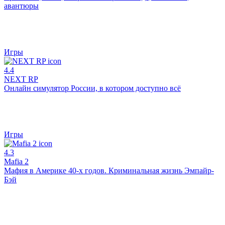
авантюры
Игры
4.4
NEXT RP
Онлайн симулятор России, в котором доступно всё
Игры
4.3
Mafia 2
Мафия в Америке 40-х годов. Криминальная жизнь Эмпайр-
Бэй