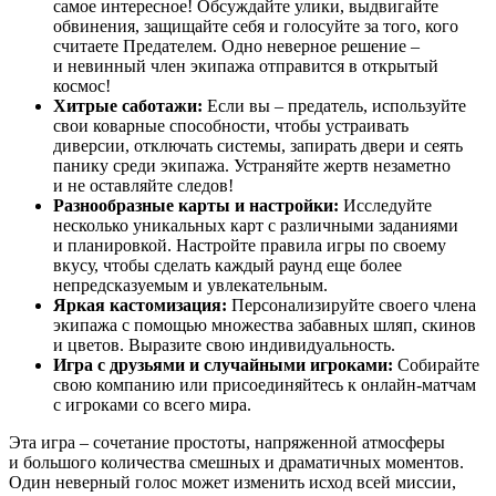
самое интересное! Обсуждайте улики, выдвигайте
обвинения, защищайте себя и голосуйте за того, кого
считаете Предателем. Одно неверное решение –
и невинный член экипажа отправится в открытый
космос!
Хитрые саботажи:
Если вы – предатель, используйте
свои коварные способности, чтобы устраивать
диверсии, отключать системы, запирать двери и сеять
панику среди экипажа. Устраняйте жертв незаметно
и не оставляйте следов!
Разнообразные карты и настройки:
Исследуйте
несколько уникальных карт с различными заданиями
и планировкой. Настройте правила игры по своему
вкусу, чтобы сделать каждый раунд еще более
непредсказуемым и увлекательным.
Яркая кастомизация:
Персонализируйте своего члена
экипажа с помощью множества забавных шляп, скинов
и цветов. Выразите свою индивидуальность.
Игра с друзьями и случайными игроками:
Собирайте
свою компанию или присоединяйтесь к онлайн-матчам
с игроками со всего мира.
Эта игра – сочетание простоты, напряженной атмосферы
и большого количества смешных и драматичных моментов.
Один неверный голос может изменить исход всей миссии,